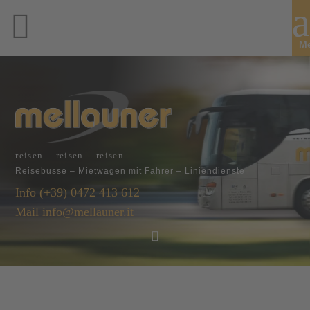
reisen… reisen… reisen
Reisebusse – Mietwagen mit Fahrer – Liniendienste
Info
(+39) 0472 413 612
Mail
info@mellauner.it
